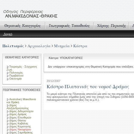
Αρχική
Πολιτισμός
Αρχαιολογία
Μνημεία
Κάστρα
ΘΕΜΑΤΙΚΕΣ ΚΑΤΗΓΟΡΙΕΣ
Κάστρα: ΥΠΟΚΑΤΗΓΟΡΙΕΣ
Τουρισμός - Σύγχρονη
Δεν υπάρχουν υποκατηγορίες στη Θεματική Κατηγορία που επιλέξατε.
Ζωή
Πολιτισμός
Περιβάλλον
Οικονομία
20/12/2007
Κάστρο Πλατανιάς του νομού Δράμας
ΓΕΩΓΡΑΦΙΚΕΣ ΤΟΠΟΘΕΣΙΕΣ
Το μικρό κάστρο της Πλατανιάς αποτελεί μία από τις πιο σημαντικές οχ
που φανερώνουν σημάδια ζωής από την εποχή του Σιδήρου (1050-800π.
Ανατολική Μακεδονία
παλαιοχριστιανικά χρόνια (4ος-7ος αι.μ.Χ.).
και Θράκη
Δήμος
Αλεξανδρούπολης
Δήμος Διδυμοτείχου
Δήμος Δράμας
Δήμος Ελευθερών
Δήμος Θάσου
Δήμος Καβάλας
Δήμος Κομοτηνής
Δήμος Νικηφόρου
Δήμος Σαμοθράκης