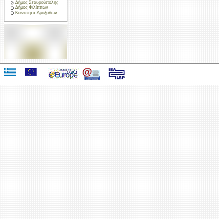
Δήμος Σταυρούπολης
Δήμος Φιλίππων
Κοινότητα Αμαξάδων