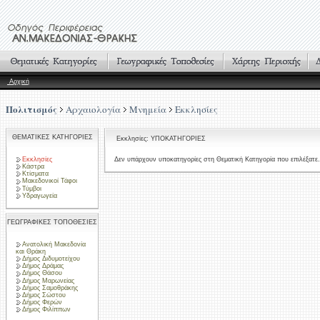
Αρχική
Πολιτισμός
Αρχαιολογία
Μνημεία
Εκκλησίες
ΘΕΜΑΤΙΚΕΣ ΚΑΤΗΓΟΡΙΕΣ
Εκκλησίες: ΥΠΟΚΑΤΗΓΟΡΙΕΣ
Εκκλησίες
Δεν υπάρχουν υποκατηγορίες στη Θεματική Κατηγορία που επιλέξατε.
Κάστρα
Κτίσματα
Μακεδονικοί Τάφοι
Τύμβοι
Υδραγωγεία
ΓΕΩΓΡΑΦΙΚΕΣ ΤΟΠΟΘΕΣΙΕΣ
Ανατολική Μακεδονία
και Θράκη
Δήμος Διδυμοτείχου
Δήμος Δράμας
Δήμος Θάσου
Δήμος Μαρωνείας
Δήμος Σαμοθράκης
Δήμος Σώστου
Δήμος Φερών
Δήμος Φιλίππων