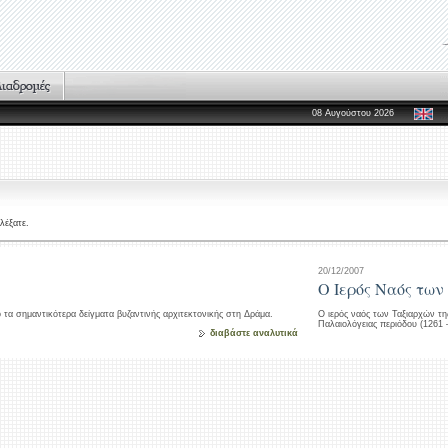
08 Αυγούστου 2026
λέξατε.
20/12/2007
Ο Ιερός Ναός τω
πό τα σημαντικότερα δείγματα βυζαντινής αρχιτεκτονικής στη Δράμα.
Ο ιερός ναός των Ταξιαρχών τη
Παλαιολόγειας περιόδου (1261 –
διαβάστε αναλυτικά