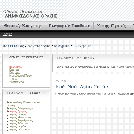
Αρχική
Πολιτισμός
Αρχαιολογία
Μνημεία
Εκκλησίες
ΘΕΜΑΤΙΚΕΣ ΚΑΤΗΓΟΡΙΕΣ
Εκκλησίες: ΥΠΟΚΑΤΗΓΟΡΙΕΣ
Εκκλησίες
Δεν υπάρχουν υποκατηγορίες στη Θεματική Κατηγορία που επι
Κάστρα
Κτίσματα
Μακεδονικοί Τάφοι
Τύμβοι
26/11/2007
Υδραγωγεία
Ιερός Ναός Αγίας Σοφίας
ΓΕΩΓΡΑΦΙΚΕΣ ΤΟΠΟΘΕΣΙΕΣ
Ο ναός της Αγίας Σοφίας, κτίσμα του 10ου αι.μ.Χ., είναι ένα α
Ανατολική Μακεδονία και
Θράκη
Δήμος Διδυμοτείχου
Δήμος Δράμας
Δήμος Θάσου
Δήμος Μαρωνείας
Δήμος Σαμοθράκης
Δήμος Σώστου
Δήμος Φερών
Δήμος Φιλίππων