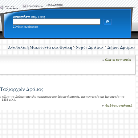
Αναζητήστε
στην Πύλη
Σύνθετη αναζήτηση
Ανατολική Μακεδονία και Θράκη
Νομός Δράμας
Δήμος Δράμας
Ολες οι κατηγορίες
ν Ταξιαρχών Δράμας
ς πόλης της Δράμας αποτελεί χαρακτηριστικό δείγμα γλυπτικής, αρχιτεκτονικής και ζωγραφικής της
 1453 μ.Χ.).
διαβάστε αναλυτικά