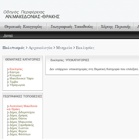
Αρχική
Πολιτισμός
Αρχαιολογία
Μνημεία
Εκκλησίες
ΘΕΜΑΤΙΚΕΣ ΚΑΤΗΓΟΡΙΕΣ
Εκκλησίες: ΥΠΟΚΑΤΗΓΟΡΙΕΣ
Εκκλησίες
Δεν υπάρχουν υποκατηγορίες στη Θεματική Κατηγορία που επιλέξατε.
Κάστρα
Κτίσματα
Μακεδονικοί Τάφοι
Τύμβοι
Υδραγωγεία
ΓΕΩΓΡΑΦΙΚΕΣ ΤΟΠΟΘΕΣΙΕΣ
Ανατολική Μακεδονία
και Θράκη
Δήμος Διδυμοτείχου
Δήμος Δράμας
Δήμος Θάσου
Δήμος Μαρωνείας
Δήμος Σαμοθράκης
Δήμος Σώστου
Δήμος Φερών
Δήμος Φιλίππων