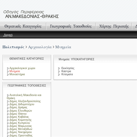
Αρχική
Πολιτισμός
Αρχαιολογία
Μνημεία
ΘΕΜΑΤΙΚΕΣ ΚΑΤΗΓΟΡΙΕΣ
Μνημεία: ΥΠΟΚΑΤΗΓΟΡΙΕΣ
Αρχαιολογικοί χώροι
Εκκλησίες
Μνημεία
Κάστρα
Μοναστήρια
Κτίσματα
ΓΕΩΓΡΑΦΙΚΕΣ ΤΟΠΟΘΕΣΙΕΣ
Ανατολική Μακεδονία και
Θράκη
Δήμος Αλεξανδρούπολης
Δήμος Διδυμοτείχου
Δήμος Δράμας
Δήμος Ελευθερών
Δήμος Θάσου
Δήμος Καβάλας
Δήμος Κομοτηνής
Δήμος Κυπρίνου
Δήμος Μαρωνείας
Δήμος Μεταξάδων
Δήμος Νικηφόρου
Δήμος Ορεστιάδας