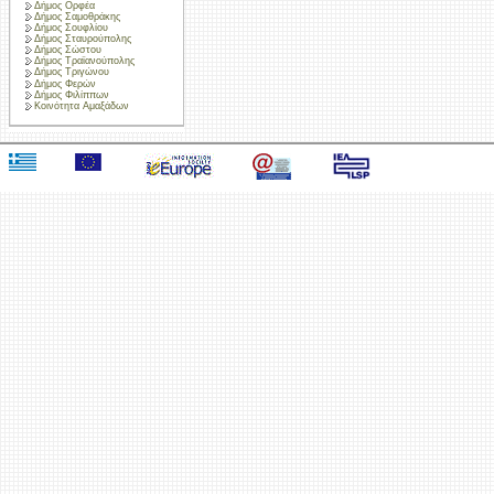
Δήμος Ορφέα
Δήμος Σαμοθράκης
Δήμος Σουφλίου
Δήμος Σταυρούπολης
Δήμος Σώστου
Δήμος Τραϊανούπολης
Δήμος Τριγώνου
Δήμος Φερών
Δήμος Φιλίππων
Κοινότητα Αμαξάδων