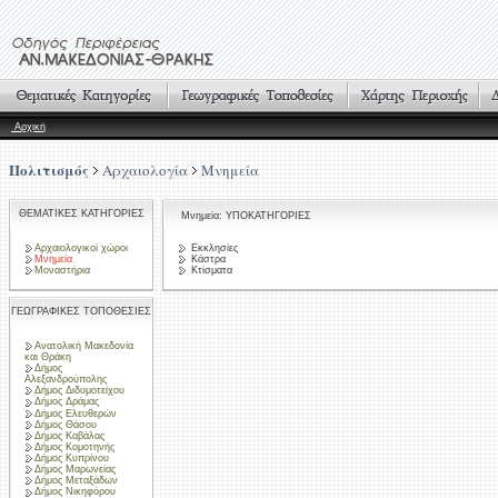
Αρχική
Πολιτισμός
Αρχαιολογία
Μνημεία
ΘΕΜΑΤΙΚΕΣ ΚΑΤΗΓΟΡΙΕΣ
Μνημεία: ΥΠΟΚΑΤΗΓΟΡΙΕΣ
Αρχαιολογικοί χώροι
Εκκλησίες
Μνημεία
Κάστρα
Μοναστήρια
Κτίσματα
ΓΕΩΓΡΑΦΙΚΕΣ ΤΟΠΟΘΕΣΙΕΣ
Ανατολική Μακεδονία
και Θράκη
Δήμος
Αλεξανδρούπολης
Δήμος Διδυμοτείχου
Δήμος Δράμας
Δήμος Ελευθερών
Δήμος Θάσου
Δήμος Καβάλας
Δήμος Κομοτηνής
Δήμος Κυπρίνου
Δήμος Μαρωνείας
Δήμος Μεταξάδων
Δήμος Νικηφόρου