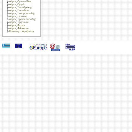
Δήμος Ορεστιάδας
Δήμος Ορφέα
Δήμος Σαμοθράκης
Δήμος Σουφλίου
Δήμος Σταυρούπολης
Δήμος Σώστου
Δήμος Τραϊανούπολης
Δήμος Τριγώνου
Δήμος Φερών
Δήμος Φιλίππων
Κοινότητα Αμαξάδων