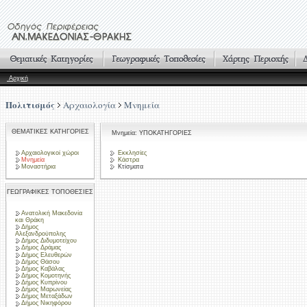
Αρχική
Πολιτισμός
Αρχαιολογία
Μνημεία
ΘΕΜΑΤΙΚΕΣ ΚΑΤΗΓΟΡΙΕΣ
Μνημεία: ΥΠΟΚΑΤΗΓΟΡΙΕΣ
Αρχαιολογικοί χώροι
Εκκλησίες
Μνημεία
Κάστρα
Μοναστήρια
Κτίσματα
ΓΕΩΓΡΑΦΙΚΕΣ ΤΟΠΟΘΕΣΙΕΣ
Ανατολική Μακεδονία
και Θράκη
Δήμος
Αλεξανδρούπολης
Δήμος Διδυμοτείχου
Δήμος Δράμας
Δήμος Ελευθερών
Δήμος Θάσου
Δήμος Καβάλας
Δήμος Κομοτηνής
Δήμος Κυπρίνου
Δήμος Μαρωνείας
Δήμος Μεταξάδων
Δήμος Νικηφόρου