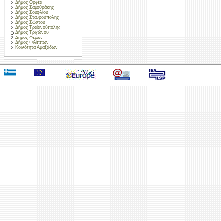
Δήμος Ορφέα
Δήμος Σαμοθράκης
Δήμος Σουφλίου
Δήμος Σταυρούπολης
Δήμος Σώστου
Δήμος Τραϊανούπολης
Δήμος Τριγώνου
Δήμος Φερών
Δήμος Φιλίππων
Κοινότητα Αμαξάδων