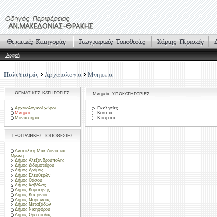
Αρχική
Πολιτισμός
Αρχαιολογία
Μνημεία
ΘΕΜΑΤΙΚΕΣ ΚΑΤΗΓΟΡΙΕΣ
Μνημεία: ΥΠΟΚΑΤΗΓΟΡΙΕΣ
Αρχαιολογικοί χώροι
Εκκλησίες
Μνημεία
Κάστρα
Μοναστήρια
Κτίσματα
ΓΕΩΓΡΑΦΙΚΕΣ ΤΟΠΟΘΕΣΙΕΣ
Ανατολική Μακεδονία και
Θράκη
Δήμος Αλεξανδρούπολης
Δήμος Διδυμοτείχου
Δήμος Δράμας
Δήμος Ελευθερών
Δήμος Θάσου
Δήμος Καβάλας
Δήμος Κομοτηνής
Δήμος Κυπρίνου
Δήμος Μαρωνείας
Δήμος Μεταξάδων
Δήμος Νικηφόρου
Δήμος Ορεστιάδας