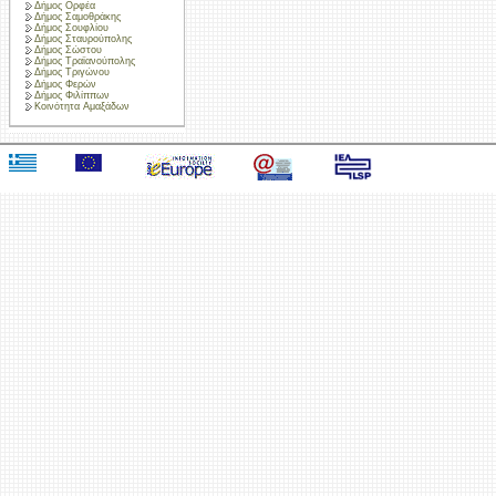
Δήμος Ορφέα
Δήμος Σαμοθράκης
Δήμος Σουφλίου
Δήμος Σταυρούπολης
Δήμος Σώστου
Δήμος Τραϊανούπολης
Δήμος Τριγώνου
Δήμος Φερών
Δήμος Φιλίππων
Κοινότητα Αμαξάδων