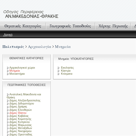
Αρχική
Πολιτισμός
Αρχαιολογία
Μνημεία
ΘΕΜΑΤΙΚΕΣ ΚΑΤΗΓΟΡΙΕΣ
Μνημεία: ΥΠΟΚΑΤΗΓΟΡΙΕΣ
Αρχαιολογικοί χώροι
Εκκλησίες
Μνημεία
Κάστρα
Μοναστήρια
Κτίσματα
ΓΕΩΓΡΑΦΙΚΕΣ ΤΟΠΟΘΕΣΙΕΣ
Ανατολική Μακεδονία και
Θράκη
Δήμος Αλεξανδρούπολης
Δήμος Διδυμοτείχου
Δήμος Δράμας
Δήμος Ελευθερών
Δήμος Θάσου
Δήμος Καβάλας
Δήμος Κομοτηνής
Δήμος Κυπρίνου
Δήμος Μαρωνείας
Δήμος Μεταξάδων
Δήμος Νικηφόρου
Δήμος Ορεστιάδας