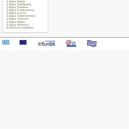
Δήμος Ορφέα
Δήμος Σαμοθράκης
Δήμος Σουφλίου
Δήμος Σταυρούπολης
Δήμος Σώστου
Δήμος Τραϊανούπολης
Δήμος Τριγώνου
Δήμος Φερών
Δήμος Φιλίππων
Κοινότητα Αμαξάδων