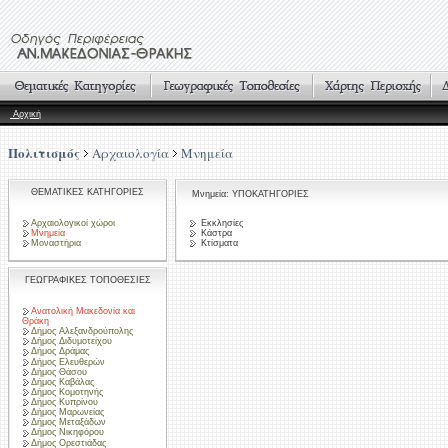
Αρχική
Πολιτισμός
Αρχαιολογία
Μνημεία
ΘΕΜΑΤΙΚΕΣ ΚΑΤΗΓΟΡΙΕΣ
Μνημεία: ΥΠΟΚΑΤΗΓΟΡΙΕΣ
Αρχαιολογικοί χώροι
Εκκλησίες
Μνημεία
Κάστρα
Μοναστήρια
Κτίσματα
ΓΕΩΓΡΑΦΙΚΕΣ ΤΟΠΟΘΕΣΙΕΣ
Ανατολική Μακεδονία και
Θράκη
Δήμος Αλεξανδρούπολης
Δήμος Διδυμοτείχου
Δήμος Δράμας
Δήμος Ελευθερών
Δήμος Θάσου
Δήμος Καβάλας
Δήμος Κομοτηνής
Δήμος Κυπρίνου
Δήμος Μαρωνείας
Δήμος Μεταξάδων
Δήμος Νικηφόρου
Δήμος Ορεστιάδας