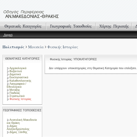
Αρχική
Πολιτισμός
Μουσεία
Φυσικής Ιστορίας
ΘΕΜΑΤΙΚΕΣ ΚΑΤΗΓΟΡΙΕΣ
Φυσικής Ιστορίας: ΥΠΟΚΑΤΗΓΟΡΙΕΣ
Αρχαιολογικά
Δεν υπάρχουν υποκατηγορίες στη Θεματική Κατηγορία που επιλέξατε.
Βυζαντινά
Δημοτικά
Εκκλησιαστικά
Καλαθοπλεκτικής
Λαογραφικά /
Εθνολογικά
Μετάξης
Παιδείας
Στρατιωτικά
Φυσικής Ιστορίας
ΓΕΩΓΡΑΦΙΚΕΣ ΤΟΠΟΘΕΣΙΕΣ
Ανατολική Μακεδονία
και Θράκη
Δήμος
Αλεξανδρούπολης
Δήμος Ξάνθης