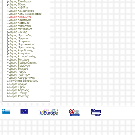
Δήμος Ελευθερών
Δήμος Θάσου
Δήμος Καβάλας
Δήμος Καλαμπακίου
Δήμος Κάτω Νευροκοπίου
Δήμος Κεραμωτής
Δήμος Κομοτηνής
Δήμος Κυπρίνου
Δήμος Μαρωνείας
Δήμος Μεταξάδων
Δήμος Ξάνθης
Δήμος Ορεστιάδας
Δήμος Ορφανού
Δήμος Παγγαίου
Δήμος Παρανεστίου
Δήμος Προσοτσάνης
Δήμος Σαμοθράκης
Δήμος Σουφλίου
Δήμος Σταυρούπολης
Δήμος Τοπείρου
Δήμος Τραϊανούπολης
Δήμος Τριγώνου
Δήμος Τυχερού
Δήμος Φερών
Δήμος Φιλίππων
Δήμος Χρυσούπολης
Κοινότητα Σιδηρονέρου
Νομός Δράμας
Νομός Έβρου
Νομός Καβάλας
Νομός Ξάνθης
Νομός Ροδόπης