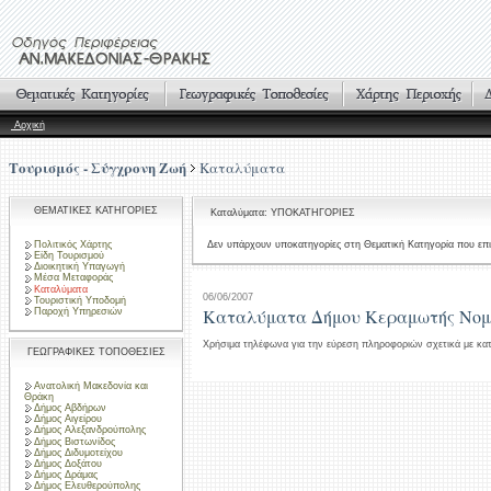
Αρχική
Τουρισμός - Σύγχρονη Ζωή
Καταλύματα
ΘΕΜΑΤΙΚΕΣ ΚΑΤΗΓΟΡΙΕΣ
Καταλύματα: ΥΠΟΚΑΤΗΓΟΡΙΕΣ
Πολιτικός Χάρτης
Δεν υπάρχουν υποκατηγορίες στη Θεματική Κατηγορία που επι
Είδη Τουρισμού
Διοικητική Υπαγωγή
Μέσα Μεταφοράς
Καταλύματα
06/06/2007
Τουριστική Υποδομή
Καταλύματα Δήμου Κεραμωτής Νομ
Παροχή Υπηρεσιών
Χρήσιμα τηλέφωνα για την εύρεση πληροφοριών σχετικά με κα
ΓΕΩΓΡΑΦΙΚΕΣ ΤΟΠΟΘΕΣΙΕΣ
Ανατολική Μακεδονία και
Θράκη
Δήμος Αβδήρων
Δήμος Αιγείρου
Δήμος Αλεξανδρούπολης
Δήμος Βιστωνίδος
Δήμος Διδυμοτείχου
Δήμος Δοξάτου
Δήμος Δράμας
Δήμος Ελευθερούπολης