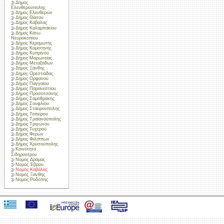
Δήμος
Ελευθερούπολης
Δήμος Ελευθερών
Δήμος Θάσου
Δήμος Καβάλας
Δήμος Καλαμπακίου
Δήμος Κάτω
Νευροκοπίου
Δήμος Κεραμωτής
Δήμος Κομοτηνής
Δήμος Κυπρίνου
Δήμος Μαρωνείας
Δήμος Μεταξάδων
Δήμος Ξάνθης
Δήμος Ορεστιάδας
Δήμος Ορφανού
Δήμος Παγγαίου
Δήμος Παρανεστίου
Δήμος Προσοτσάνης
Δήμος Σαμοθράκης
Δήμος Σουφλίου
Δήμος Σταυρούπολης
Δήμος Τοπείρου
Δήμος Τραϊανούπολης
Δήμος Τριγώνου
Δήμος Τυχερού
Δήμος Φερών
Δήμος Φιλίππων
Δήμος Χρυσούπολης
Κοινότητα
Σιδηρονέρου
Νομός Δράμας
Νομός Έβρου
Νομός Καβάλας
Νομός Ξάνθης
Νομός Ροδόπης