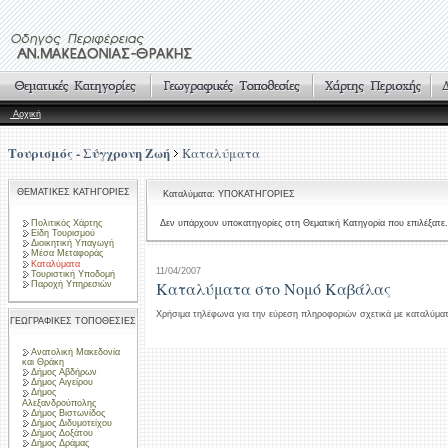
Αρχική
Τουρισμός - Σύγχρονη Ζωή
Καταλύματα
ΘΕΜΑΤΙΚΕΣ ΚΑΤΗΓΟΡΙΕΣ
Καταλύματα: ΥΠΟΚΑΤΗΓΟΡΙΕΣ
Πολιτικός Χάρτης
Δεν υπάρχουν υποκατηγορίες στη Θεματική Κατηγορία που επιλέξατε.
Είδη Τουρισμού
Διοικητική Υπαγωγή
Μέσα Μεταφοράς
Καταλύματα
11/04/2007
Τουριστική Υποδομή
Καταλύματα στο Νομό Καβάλας
Παροχή Υπηρεσιών
Χρήσιμα τηλέφωνα για την εύρεση πληροφοριών σχετικά με καταλύμα
ΓΕΩΓΡΑΦΙΚΕΣ ΤΟΠΟΘΕΣΙΕΣ
Ανατολική Μακεδονία
και Θράκη
Δήμος Αβδήρων
Δήμος Αιγείρου
Δήμος
Αλεξανδρούπολης
Δήμος Βιστωνίδος
Δήμος Διδυμοτείχου
Δήμος Δοξάτου
Δήμος Δράμας