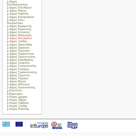
Δήμος
Ελευθερούπολης
Δήμος Ελευθερών
Δήμος Θάσου
Δήμος Καβάλας
Δήμος Καλαμπακίου
Δήμος Κάτω
Νευροκοπίου
Δήμος Κεραμωτής
Δήμος Κομοτηνής
Δήμος Κυπρίνου
Δήμος Μαρωνείας
Δήμος Μεταξάδων
Δήμος Ξάνθης
Δήμος Ορεστιάδας
Δήμος Ορφανού
Δήμος Παγγαίου
Δήμος Παρανεστίου
Δήμος Προσοτσάνης
Δήμος Σαμοθράκης
Δήμος Σουφλίου
Δήμος Σταυρούπολης
Δήμος Τοπείρου
Δήμος Τραϊανούπολης
Δήμος Τριγώνου
Δήμος Τυχερού
Δήμος Φερών
Δήμος Φιλίππων
Δήμος Χρυσούπολης
Κοινότητα
Σιδηρονέρου
Νομός Δράμας
Νομός Έβρου
Νομός Καβάλας
Νομός Ξάνθης
Νομός Ροδόπης