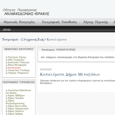
Αρχική
Τουρισμός - Σύγχρονη Ζωή
Καταλύματα
ΘΕΜΑΤΙΚΕΣ ΚΑΤΗΓΟΡΙΕΣ
Καταλύματα: ΥΠΟΚΑΤΗΓΟΡΙΕΣ
Πολιτικός Χάρτης
Δεν υπάρχουν υποκατηγορίες στη Θεματική Κατηγορία που επιλέξατε.
Είδη Τουρισμού
Διοικητική Υπαγωγή
Μέσα Μεταφοράς
Καταλύματα
03/05/2007
Τουριστική Υποδομή
Καταλύματα Δήμου Μεταξάδων
Παροχή Υπηρεσιών
Χρήσιμα τηλέφωνα για την εύρεση πληροφοριών σχετικά με καταλύμα
ΓΕΩΓΡΑΦΙΚΕΣ ΤΟΠΟΘΕΣΙΕΣ
Μεταξάδων.
Ανατολική Μακεδονία
και Θράκη
Δήμος Αβδήρων
Δήμος Αιγείρου
Δήμος
Αλεξανδρούπολης
Δήμος Βιστωνίδος
Δήμος Διδυμοτείχου
Δήμος Δοξάτου
Δήμος Δράμας