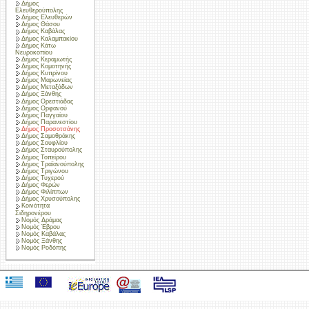
Δήμος
Ελευθερούπολης
Δήμος Ελευθερών
Δήμος Θάσου
Δήμος Καβάλας
Δήμος Καλαμπακίου
Δήμος Κάτω
Νευροκοπίου
Δήμος Κεραμωτής
Δήμος Κομοτηνής
Δήμος Κυπρίνου
Δήμος Μαρωνείας
Δήμος Μεταξάδων
Δήμος Ξάνθης
Δήμος Ορεστιάδας
Δήμος Ορφανού
Δήμος Παγγαίου
Δήμος Παρανεστίου
Δήμος Προσοτσάνης
Δήμος Σαμοθράκης
Δήμος Σουφλίου
Δήμος Σταυρούπολης
Δήμος Τοπείρου
Δήμος Τραϊανούπολης
Δήμος Τριγώνου
Δήμος Τυχερού
Δήμος Φερών
Δήμος Φιλίππων
Δήμος Χρυσούπολης
Κοινότητα
Σιδηρονέρου
Νομός Δράμας
Νομός Έβρου
Νομός Καβάλας
Νομός Ξάνθης
Νομός Ροδόπης