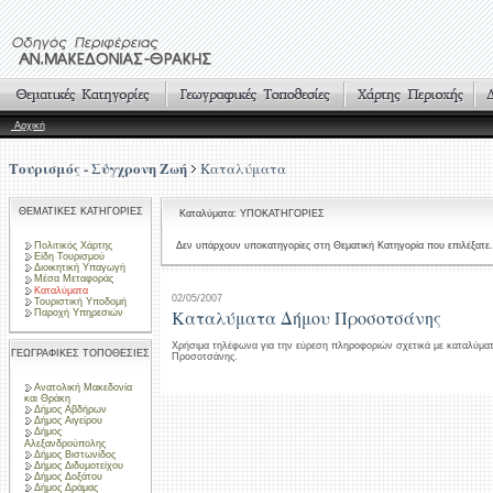
Αρχική
Τουρισμός - Σύγχρονη Ζωή
Καταλύματα
ΘΕΜΑΤΙΚΕΣ ΚΑΤΗΓΟΡΙΕΣ
Καταλύματα: ΥΠΟΚΑΤΗΓΟΡΙΕΣ
Πολιτικός Χάρτης
Δεν υπάρχουν υποκατηγορίες στη Θεματική Κατηγορία που επιλέξατε.
Είδη Τουρισμού
Διοικητική Υπαγωγή
Μέσα Μεταφοράς
Καταλύματα
02/05/2007
Τουριστική Υποδομή
Καταλύματα Δήμου Προσοτσάνης
Παροχή Υπηρεσιών
Χρήσιμα τηλέφωνα για την εύρεση πληροφοριών σχετικά με καταλύμα
ΓΕΩΓΡΑΦΙΚΕΣ ΤΟΠΟΘΕΣΙΕΣ
Προσοτσάνης.
Ανατολική Μακεδονία
και Θράκη
Δήμος Αβδήρων
Δήμος Αιγείρου
Δήμος
Αλεξανδρούπολης
Δήμος Βιστωνίδος
Δήμος Διδυμοτείχου
Δήμος Δοξάτου
Δήμος Δράμας