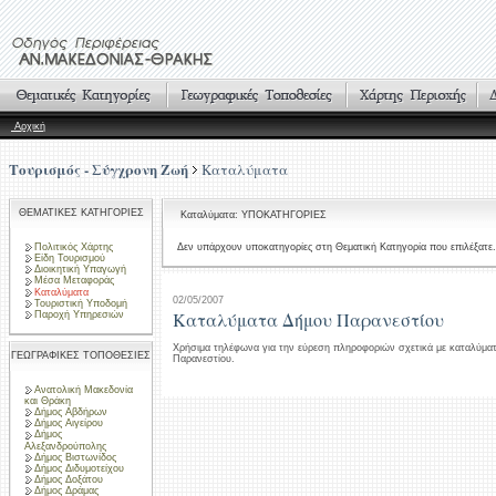
Αρχική
Τουρισμός - Σύγχρονη Ζωή
Καταλύματα
ΘΕΜΑΤΙΚΕΣ ΚΑΤΗΓΟΡΙΕΣ
Καταλύματα: ΥΠΟΚΑΤΗΓΟΡΙΕΣ
Πολιτικός Χάρτης
Δεν υπάρχουν υποκατηγορίες στη Θεματική Κατηγορία που επιλέξατε.
Είδη Τουρισμού
Διοικητική Υπαγωγή
Μέσα Μεταφοράς
Καταλύματα
02/05/2007
Τουριστική Υποδομή
Καταλύματα Δήμου Παρανεστίου
Παροχή Υπηρεσιών
Χρήσιμα τηλέφωνα για την εύρεση πληροφοριών σχετικά με καταλύμα
ΓΕΩΓΡΑΦΙΚΕΣ ΤΟΠΟΘΕΣΙΕΣ
Παρανεστίου.
Ανατολική Μακεδονία
και Θράκη
Δήμος Αβδήρων
Δήμος Αιγείρου
Δήμος
Αλεξανδρούπολης
Δήμος Βιστωνίδος
Δήμος Διδυμοτείχου
Δήμος Δοξάτου
Δήμος Δράμας