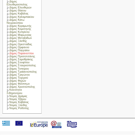
Δήμος
Ελευθερούπολης
Δήμος Ελευθερών
Δήμος Θάσου
Δήμος Καβάλας
Δήμος Καλαμπακίου
Δήμος Κάτω
Νευροκοπίου
Δήμος Κεραμωτής
Δήμος Κομοτηνής
Δήμος Κυπρίνου
Δήμος Μαρωνείας
Δήμος Μεταξάδων
Δήμος Ξάνθης
Δήμος Ορεστιάδας
Δήμος Ορφανού
Δήμος Παγγαίου
Δήμος Παρανεστίου
Δήμος Προσοτσάνης
Δήμος Σαμοθράκης
Δήμος Σουφλίου
Δήμος Σταυρούπολης
Δήμος Τοπείρου
Δήμος Τραϊανούπολης
Δήμος Τριγώνου
Δήμος Τυχερού
Δήμος Φερών
Δήμος Φιλίππων
Δήμος Χρυσούπολης
Κοινότητα
Σιδηρονέρου
Νομός Δράμας
Νομός Έβρου
Νομός Καβάλας
Νομός Ξάνθης
Νομός Ροδόπης