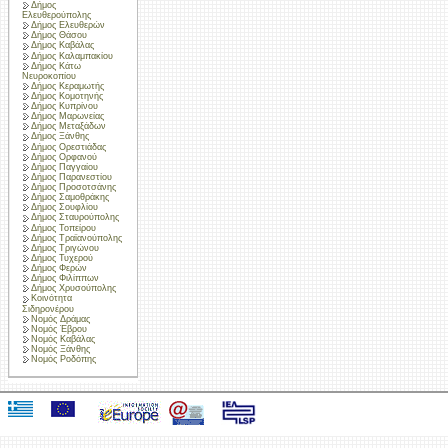
Δήμος
Ελευθερούπολης
Δήμος Ελευθερών
Δήμος Θάσου
Δήμος Καβάλας
Δήμος Καλαμπακίου
Δήμος Κάτω
Νευροκοπίου
Δήμος Κεραμωτής
Δήμος Κομοτηνής
Δήμος Κυπρίνου
Δήμος Μαρωνείας
Δήμος Μεταξάδων
Δήμος Ξάνθης
Δήμος Ορεστιάδας
Δήμος Ορφανού
Δήμος Παγγαίου
Δήμος Παρανεστίου
Δήμος Προσοτσάνης
Δήμος Σαμοθράκης
Δήμος Σουφλίου
Δήμος Σταυρούπολης
Δήμος Τοπείρου
Δήμος Τραϊανούπολης
Δήμος Τριγώνου
Δήμος Τυχερού
Δήμος Φερών
Δήμος Φιλίππων
Δήμος Χρυσούπολης
Κοινότητα
Σιδηρονέρου
Νομός Δράμας
Νομός Έβρου
Νομός Καβάλας
Νομός Ξάνθης
Νομός Ροδόπης