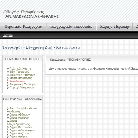
Αρχική
Τουρισμός - Σύγχρονη Ζωή
Καταλύματα
ΘΕΜΑΤΙΚΕΣ ΚΑΤΗΓΟΡΙΕΣ
Καταλύματα: ΥΠΟΚΑΤΗΓΟΡΙΕΣ
Πολιτικός Χάρτης
Δεν υπάρχουν υποκατηγορίες στη Θεματική Κατηγορία που επιλέξατε.
Είδη Τουρισμού
Διοικητική Υπαγωγή
Μέσα Μεταφοράς
Καταλύματα
Τουριστική Υποδομή
Παροχή Υπηρεσιών
ΓΕΩΓΡΑΦΙΚΕΣ ΤΟΠΟΘΕΣΙΕΣ
Ανατολική Μακεδονία
και Θράκη
Δήμος Αβδήρων
Δήμος Αιγείρου
Δήμος
Αλεξανδρούπολης
Δήμος Βιστωνίδος
Δήμος Διδυμοτείχου
Δήμος Δοξάτου
Δήμος Δράμας