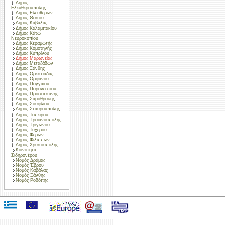
Δήμος
Ελευθερούπολης
Δήμος Ελευθερών
Δήμος Θάσου
Δήμος Καβάλας
Δήμος Καλαμπακίου
Δήμος Κάτω
Νευροκοπίου
Δήμος Κεραμωτής
Δήμος Κομοτηνής
Δήμος Κυπρίνου
Δήμος Μαρωνείας
Δήμος Μεταξάδων
Δήμος Ξάνθης
Δήμος Ορεστιάδας
Δήμος Ορφανού
Δήμος Παγγαίου
Δήμος Παρανεστίου
Δήμος Προσοτσάνης
Δήμος Σαμοθράκης
Δήμος Σουφλίου
Δήμος Σταυρούπολης
Δήμος Τοπείρου
Δήμος Τραϊανούπολης
Δήμος Τριγώνου
Δήμος Τυχερού
Δήμος Φερών
Δήμος Φιλίππων
Δήμος Χρυσούπολης
Κοινότητα
Σιδηρονέρου
Νομός Δράμας
Νομός Έβρου
Νομός Καβάλας
Νομός Ξάνθης
Νομός Ροδόπης