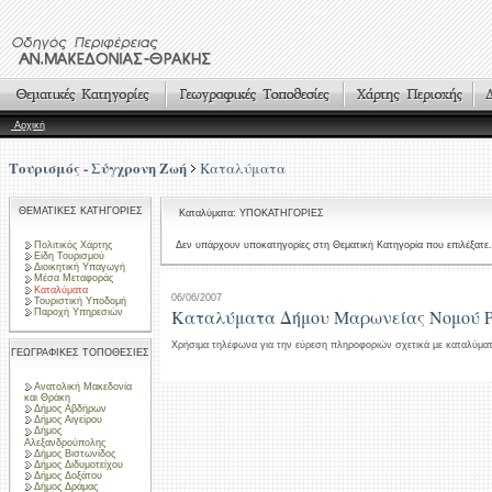
Αρχική
Τουρισμός - Σύγχρονη Ζωή
Καταλύματα
ΘΕΜΑΤΙΚΕΣ ΚΑΤΗΓΟΡΙΕΣ
Καταλύματα: ΥΠΟΚΑΤΗΓΟΡΙΕΣ
Πολιτικός Χάρτης
Δεν υπάρχουν υποκατηγορίες στη Θεματική Κατηγορία που επιλέξατε.
Είδη Τουρισμού
Διοικητική Υπαγωγή
Μέσα Μεταφοράς
Καταλύματα
06/06/2007
Τουριστική Υποδομή
Καταλύματα Δήμου Μαρωνείας Νομού Ρ
Παροχή Υπηρεσιών
Χρήσιμα τηλέφωνα για την εύρεση πληροφοριών σχετικά με καταλύμα
ΓΕΩΓΡΑΦΙΚΕΣ ΤΟΠΟΘΕΣΙΕΣ
Ανατολική Μακεδονία
και Θράκη
Δήμος Αβδήρων
Δήμος Αιγείρου
Δήμος
Αλεξανδρούπολης
Δήμος Βιστωνίδος
Δήμος Διδυμοτείχου
Δήμος Δοξάτου
Δήμος Δράμας