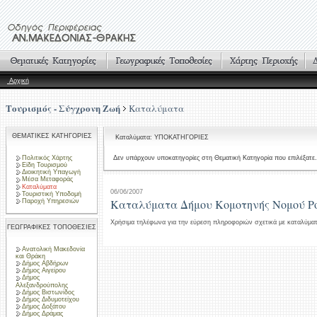
Αρχική
Τουρισμός - Σύγχρονη Ζωή
Καταλύματα
ΘΕΜΑΤΙΚΕΣ ΚΑΤΗΓΟΡΙΕΣ
Καταλύματα: ΥΠΟΚΑΤΗΓΟΡΙΕΣ
Πολιτικός Χάρτης
Δεν υπάρχουν υποκατηγορίες στη Θεματική Κατηγορία που επιλέξατε.
Είδη Τουρισμού
Διοικητική Υπαγωγή
Μέσα Μεταφοράς
Καταλύματα
06/06/2007
Τουριστική Υποδομή
Καταλύματα Δήμου Κομοτηνής Νομού Ρ
Παροχή Υπηρεσιών
Χρήσιμα τηλέφωνα για την εύρεση πληροφοριών σχετικά με καταλύμα
ΓΕΩΓΡΑΦΙΚΕΣ ΤΟΠΟΘΕΣΙΕΣ
Ανατολική Μακεδονία
και Θράκη
Δήμος Αβδήρων
Δήμος Αιγείρου
Δήμος
Αλεξανδρούπολης
Δήμος Βιστωνίδος
Δήμος Διδυμοτείχου
Δήμος Δοξάτου
Δήμος Δράμας