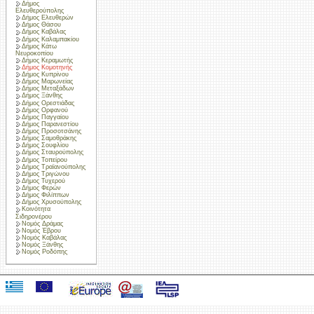
Δήμος
Ελευθερούπολης
Δήμος Ελευθερών
Δήμος Θάσου
Δήμος Καβάλας
Δήμος Καλαμπακίου
Δήμος Κάτω
Νευροκοπίου
Δήμος Κεραμωτής
Δήμος Κομοτηνής
Δήμος Κυπρίνου
Δήμος Μαρωνείας
Δήμος Μεταξάδων
Δήμος Ξάνθης
Δήμος Ορεστιάδας
Δήμος Ορφανού
Δήμος Παγγαίου
Δήμος Παρανεστίου
Δήμος Προσοτσάνης
Δήμος Σαμοθράκης
Δήμος Σουφλίου
Δήμος Σταυρούπολης
Δήμος Τοπείρου
Δήμος Τραϊανούπολης
Δήμος Τριγώνου
Δήμος Τυχερού
Δήμος Φερών
Δήμος Φιλίππων
Δήμος Χρυσούπολης
Κοινότητα
Σιδηρονέρου
Νομός Δράμας
Νομός Έβρου
Νομός Καβάλας
Νομός Ξάνθης
Νομός Ροδόπης