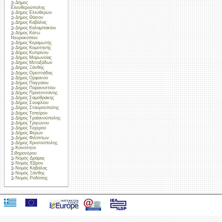
Δήμος
Ελευθερούπολης
Δήμος Ελευθερών
Δήμος Θάσου
Δήμος Καβάλας
Δήμος Καλαμπακίου
Δήμος Κάτω
Νευροκοπίου
Δήμος Κεραμωτής
Δήμος Κομοτηνής
Δήμος Κυπρίνου
Δήμος Μαρωνείας
Δήμος Μεταξάδων
Δήμος Ξάνθης
Δήμος Ορεστιάδας
Δήμος Ορφανού
Δήμος Παγγαίου
Δήμος Παρανεστίου
Δήμος Προσοτσάνης
Δήμος Σαμοθράκης
Δήμος Σουφλίου
Δήμος Σταυρούπολης
Δήμος Τοπείρου
Δήμος Τραϊανούπολης
Δήμος Τριγώνου
Δήμος Τυχερού
Δήμος Φερών
Δήμος Φιλίππων
Δήμος Χρυσούπολης
Κοινότητα
Σιδηρονέρου
Νομός Δράμας
Νομός Έβρου
Νομός Καβάλας
Νομός Ξάνθης
Νομός Ροδόπης