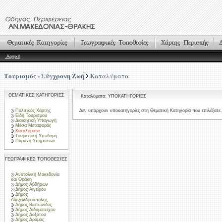
Αρχική
Τουρισμός - Σύγχρονη Ζωή
Καταλύματα
ΘΕΜΑΤΙΚΕΣ ΚΑΤΗΓΟΡΙΕΣ
Καταλύματα: ΥΠΟΚΑΤΗΓΟΡΙΕΣ
Πολιτικός Χάρτης
Δεν υπάρχουν υποκατηγορίες στη Θεματική Κατηγορία που επιλέξατε.
Είδη Τουρισμού
Διοικητική Υπαγωγή
Μέσα Μεταφοράς
Καταλύματα
Τουριστική Υποδομή
Παροχή Υπηρεσιών
ΓΕΩΓΡΑΦΙΚΕΣ ΤΟΠΟΘΕΣΙΕΣ
Ανατολική Μακεδονία
και Θράκη
Δήμος Αβδήρων
Δήμος Αιγείρου
Δήμος
Αλεξανδρούπολης
Δήμος Βιστωνίδος
Δήμος Διδυμοτείχου
Δήμος Δοξάτου
Δήμος Δράμας