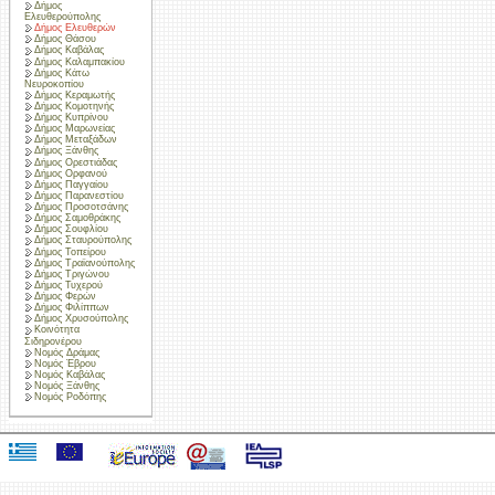
Δήμος
Ελευθερούπολης
Δήμος Ελευθερών
Δήμος Θάσου
Δήμος Καβάλας
Δήμος Καλαμπακίου
Δήμος Κάτω
Νευροκοπίου
Δήμος Κεραμωτής
Δήμος Κομοτηνής
Δήμος Κυπρίνου
Δήμος Μαρωνείας
Δήμος Μεταξάδων
Δήμος Ξάνθης
Δήμος Ορεστιάδας
Δήμος Ορφανού
Δήμος Παγγαίου
Δήμος Παρανεστίου
Δήμος Προσοτσάνης
Δήμος Σαμοθράκης
Δήμος Σουφλίου
Δήμος Σταυρούπολης
Δήμος Τοπείρου
Δήμος Τραϊανούπολης
Δήμος Τριγώνου
Δήμος Τυχερού
Δήμος Φερών
Δήμος Φιλίππων
Δήμος Χρυσούπολης
Κοινότητα
Σιδηρονέρου
Νομός Δράμας
Νομός Έβρου
Νομός Καβάλας
Νομός Ξάνθης
Νομός Ροδόπης