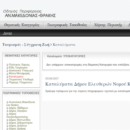
Αρχική
Τουρισμός - Σύγχρονη Ζωή
Καταλύματα
ΘΕΜΑΤΙΚΕΣ ΚΑΤΗΓΟΡΙΕΣ
Καταλύματα: ΥΠΟΚΑΤΗΓΟΡΙΕΣ
Πολιτικός Χάρτης
Δεν υπάρχουν υποκατηγορίες στη Θεματική Κατηγορία που επιλέξατε.
Είδη Τουρισμού
Διοικητική Υπαγωγή
Μέσα Μεταφοράς
Καταλύματα
05/06/2007
Τουριστική Υποδομή
Καταλύματα Δήμου Ελευθερών Νομού 
Παροχή Υπηρεσιών
Χρήσιμα τηλέφωνα για την εύρεση πληροφοριών σχετικά με καταλύμα
ΓΕΩΓΡΑΦΙΚΕΣ ΤΟΠΟΘΕΣΙΕΣ
Ανατολική Μακεδονία
και Θράκη
Δήμος Αβδήρων
Δήμος Αιγείρου
Δήμος
Αλεξανδρούπολης
Δήμος Βιστωνίδος
Δήμος Διδυμοτείχου
Δήμος Δοξάτου
Δήμος Δράμας