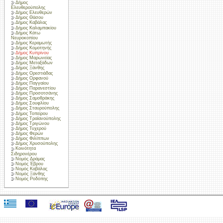
Δήμος
Ελευθερούπολης
Δήμος Ελευθερών
Δήμος Θάσου
Δήμος Καβάλας
Δήμος Καλαμπακίου
Δήμος Κάτω
Νευροκοπίου
Δήμος Κεραμωτής
Δήμος Κομοτηνής
Δήμος Κυπρίνου
Δήμος Μαρωνείας
Δήμος Μεταξάδων
Δήμος Ξάνθης
Δήμος Ορεστιάδας
Δήμος Ορφανού
Δήμος Παγγαίου
Δήμος Παρανεστίου
Δήμος Προσοτσάνης
Δήμος Σαμοθράκης
Δήμος Σουφλίου
Δήμος Σταυρούπολης
Δήμος Τοπείρου
Δήμος Τραϊανούπολης
Δήμος Τριγώνου
Δήμος Τυχερού
Δήμος Φερών
Δήμος Φιλίππων
Δήμος Χρυσούπολης
Κοινότητα
Σιδηρονέρου
Νομός Δράμας
Νομός Έβρου
Νομός Καβάλας
Νομός Ξάνθης
Νομός Ροδόπης