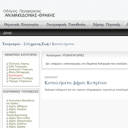
Αρχική
Τουρισμός - Σύγχρονη Ζωή
Καταλύματα
ΘΕΜΑΤΙΚΕΣ ΚΑΤΗΓΟΡΙΕΣ
Καταλύματα: ΥΠΟΚΑΤΗΓΟΡΙΕΣ
Πολιτικός Χάρτης
Δεν υπάρχουν υποκατηγορίες στη Θεματική Κατηγορία που επιλέξατε.
Είδη Τουρισμού
Διοικητική Υπαγωγή
Μέσα Μεταφοράς
Καταλύματα
03/05/2007
Τουριστική Υποδομή
Καταλύματα Δήμου Κυπρίνου
Παροχή Υπηρεσιών
Χρήσιμα τηλέφωνα για την εύρεση πληροφοριών σχετικά με καταλύμα
ΓΕΩΓΡΑΦΙΚΕΣ ΤΟΠΟΘΕΣΙΕΣ
Ανατολική Μακεδονία
και Θράκη
Δήμος Αβδήρων
Δήμος Αιγείρου
Δήμος
Αλεξανδρούπολης
Δήμος Βιστωνίδος
Δήμος Διδυμοτείχου
Δήμος Δοξάτου
Δήμος Δράμας