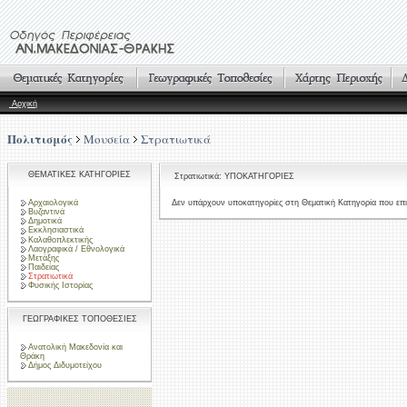
Αρχική
Πολιτισμός
Μουσεία
Στρατιωτικά
ΘΕΜΑΤΙΚΕΣ ΚΑΤΗΓΟΡΙΕΣ
Στρατιωτικά: ΥΠΟΚΑΤΗΓΟΡΙΕΣ
Αρχαιολογικά
Δεν υπάρχουν υποκατηγορίες στη Θεματική Κατηγορία που επι
Βυζαντινά
Δημοτικά
Εκκλησιαστικά
Καλαθοπλεκτικής
Λαογραφικά / Εθνολογικά
Μετάξης
Παιδείας
Στρατιωτικά
Φυσικής Ιστορίας
ΓΕΩΓΡΑΦΙΚΕΣ ΤΟΠΟΘΕΣΙΕΣ
Ανατολική Μακεδονία και
Θράκη
Δήμος Διδυμοτείχου