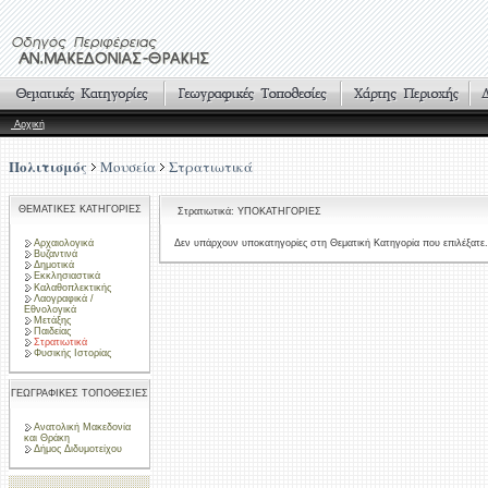
Αρχική
Πολιτισμός
Μουσεία
Στρατιωτικά
ΘΕΜΑΤΙΚΕΣ ΚΑΤΗΓΟΡΙΕΣ
Στρατιωτικά: ΥΠΟΚΑΤΗΓΟΡΙΕΣ
Αρχαιολογικά
Δεν υπάρχουν υποκατηγορίες στη Θεματική Κατηγορία που επιλέξατε.
Βυζαντινά
Δημοτικά
Εκκλησιαστικά
Καλαθοπλεκτικής
Λαογραφικά /
Εθνολογικά
Μετάξης
Παιδείας
Στρατιωτικά
Φυσικής Ιστορίας
ΓΕΩΓΡΑΦΙΚΕΣ ΤΟΠΟΘΕΣΙΕΣ
Ανατολική Μακεδονία
και Θράκη
Δήμος Διδυμοτείχου