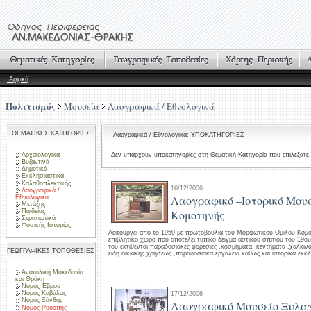
Αρχική
Πολιτισμός
Μουσεία
Λαογραφικά / Εθνολογικά
ΘΕΜΑΤΙΚΕΣ ΚΑΤΗΓΟΡΙΕΣ
Λαογραφικά / Εθνολογικά: ΥΠΟΚΑΤΗΓΟΡΙΕΣ
Αρχαιολογικά
Δεν υπάρχουν υποκατηγορίες στη Θεματική Κατηγορία που επιλέξατε.
Βυζαντινά
Δημοτικά
Εκκλησιαστικά
Καλαθοπλεκτικής
16/12/2006
Λαογραφικά /
Λαογραφικό –Ιστορικό Μου
Εθνολογικά
Μετάξης
Παιδείας
Κομοτηνής
Στρατιωτικά
Φυσικής Ιστορίας
Λειτουργεί από το 1959 με πρωτοβουλία του Μορφωτικού Ομίλου Κομο
επιβλητικό χώρο που αποτελεί τυπικό δείγμα αστικού σπιτιού του 19ου
του εκτίθενται παραδοσιακές φορεσιές ,κοσμήματα, κεντήματα ,χάλκινα
ΓΕΩΓΡΑΦΙΚΕΣ ΤΟΠΟΘΕΣΙΕΣ
είδη οικιακής χρήσεως ,παραδοσιακά εργαλεία καθώς και ιστορικά εκκλ
Ανατολική Μακεδονία
και Θράκη
Νομός Έβρου
Νομός Καβάλας
17/12/2006
Νομός Ξάνθης
Λαογραφικό Μουσείο Ξυλα
Νομός Ροδόπης