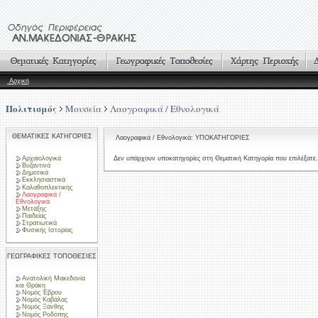
Αρχική
Πολιτισμός
Μουσεία
Λαογραφικά / Εθνολογικά
ΘΕΜΑΤΙΚΕΣ ΚΑΤΗΓΟΡΙΕΣ
Λαογραφικά / Εθνολογικά: ΥΠΟΚΑΤΗΓΟΡΙΕΣ
Αρχαιολογικά
Δεν υπάρχουν υποκατηγορίες στη Θεματική Κατηγορία που επιλέξατε.
Βυζαντινά
Δημοτικά
Εκκλησιαστικά
Καλαθοπλεκτικής
Λαογραφικά /
Εθνολογικά
Μετάξης
Παιδείας
Στρατιωτικά
Φυσικής Ιστορίας
ΓΕΩΓΡΑΦΙΚΕΣ ΤΟΠΟΘΕΣΙΕΣ
Ανατολική Μακεδονία
και Θράκη
Νομός Έβρου
Νομός Καβάλας
Νομός Ξάνθης
Νομός Ροδόπης