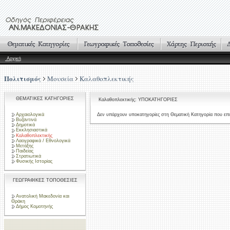
Αρχική
Πολιτισμός
Μουσεία
Καλαθοπλεκτικής
ΘΕΜΑΤΙΚΕΣ ΚΑΤΗΓΟΡΙΕΣ
Καλαθοπλεκτικής: ΥΠΟΚΑΤΗΓΟΡΙΕΣ
Αρχαιολογικά
Δεν υπάρχουν υποκατηγορίες στη Θεματική Κατηγορία που επι
Βυζαντινά
Δημοτικά
Εκκλησιαστικά
Καλαθοπλεκτικής
Λαογραφικά / Εθνολογικά
Μετάξης
Παιδείας
Στρατιωτικά
Φυσικής Ιστορίας
ΓΕΩΓΡΑΦΙΚΕΣ ΤΟΠΟΘΕΣΙΕΣ
Ανατολική Μακεδονία και
Θράκη
Δήμος Κομοτηνής