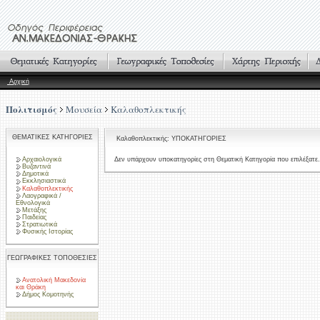
Αρχική
Πολιτισμός
Μουσεία
Καλαθοπλεκτικής
ΘΕΜΑΤΙΚΕΣ ΚΑΤΗΓΟΡΙΕΣ
Καλαθοπλεκτικής: ΥΠΟΚΑΤΗΓΟΡΙΕΣ
Αρχαιολογικά
Δεν υπάρχουν υποκατηγορίες στη Θεματική Κατηγορία που επιλέξατε.
Βυζαντινά
Δημοτικά
Εκκλησιαστικά
Καλαθοπλεκτικής
Λαογραφικά /
Εθνολογικά
Μετάξης
Παιδείας
Στρατιωτικά
Φυσικής Ιστορίας
ΓΕΩΓΡΑΦΙΚΕΣ ΤΟΠΟΘΕΣΙΕΣ
Ανατολική Μακεδονία
και Θράκη
Δήμος Κομοτηνής