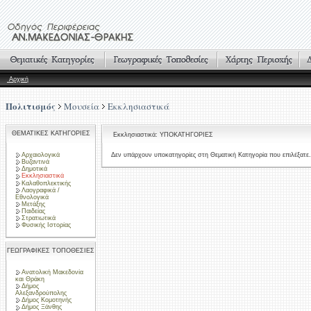
Αρχική
Πολιτισμός
Μουσεία
Εκκλησιαστικά
ΘΕΜΑΤΙΚΕΣ ΚΑΤΗΓΟΡΙΕΣ
Εκκλησιαστικά: ΥΠΟΚΑΤΗΓΟΡΙΕΣ
Αρχαιολογικά
Δεν υπάρχουν υποκατηγορίες στη Θεματική Κατηγορία που επιλέξατε.
Βυζαντινά
Δημοτικά
Εκκλησιαστικά
Καλαθοπλεκτικής
Λαογραφικά /
Εθνολογικά
Μετάξης
Παιδείας
Στρατιωτικά
Φυσικής Ιστορίας
ΓΕΩΓΡΑΦΙΚΕΣ ΤΟΠΟΘΕΣΙΕΣ
Ανατολική Μακεδονία
και Θράκη
Δήμος
Αλεξανδρούπολης
Δήμος Κομοτηνής
Δήμος Ξάνθης