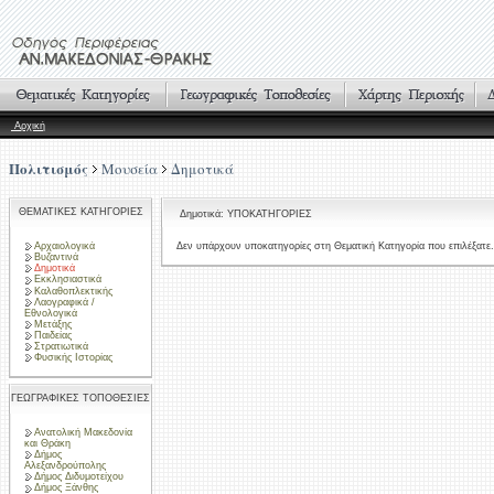
Αρχική
Πολιτισμός
Μουσεία
Δημοτικά
ΘΕΜΑΤΙΚΕΣ ΚΑΤΗΓΟΡΙΕΣ
Δημοτικά: ΥΠΟΚΑΤΗΓΟΡΙΕΣ
Αρχαιολογικά
Δεν υπάρχουν υποκατηγορίες στη Θεματική Κατηγορία που επιλέξατε.
Βυζαντινά
Δημοτικά
Εκκλησιαστικά
Καλαθοπλεκτικής
Λαογραφικά /
Εθνολογικά
Μετάξης
Παιδείας
Στρατιωτικά
Φυσικής Ιστορίας
ΓΕΩΓΡΑΦΙΚΕΣ ΤΟΠΟΘΕΣΙΕΣ
Ανατολική Μακεδονία
και Θράκη
Δήμος
Αλεξανδρούπολης
Δήμος Διδυμοτείχου
Δήμος Ξάνθης