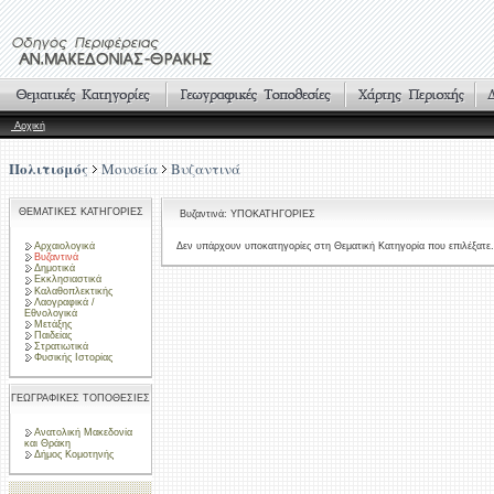
Αρχική
Πολιτισμός
Μουσεία
Βυζαντινά
ΘΕΜΑΤΙΚΕΣ ΚΑΤΗΓΟΡΙΕΣ
Βυζαντινά: ΥΠΟΚΑΤΗΓΟΡΙΕΣ
Αρχαιολογικά
Δεν υπάρχουν υποκατηγορίες στη Θεματική Κατηγορία που επιλέξατε.
Βυζαντινά
Δημοτικά
Εκκλησιαστικά
Καλαθοπλεκτικής
Λαογραφικά /
Εθνολογικά
Μετάξης
Παιδείας
Στρατιωτικά
Φυσικής Ιστορίας
ΓΕΩΓΡΑΦΙΚΕΣ ΤΟΠΟΘΕΣΙΕΣ
Ανατολική Μακεδονία
και Θράκη
Δήμος Κομοτηνής