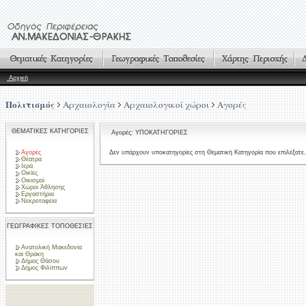
Αρχική
Πολιτισμός
Αρχαιολογία
Αρχαιολογικοί χώροι
Αγορές
ΘΕΜΑΤΙΚΕΣ ΚΑΤΗΓΟΡΙΕΣ
Αγορές: ΥΠΟΚΑΤΗΓΟΡΙΕΣ
Αγορές
Δεν υπάρχουν υποκατηγορίες στη Θεματική Κατηγορία που επιλέξατε.
Θέατρα
Ιερά
Οικίες
Οικισμοί
Χώροι Άθλησης
Εργαστήρια
Νεκροταφεία
ΓΕΩΓΡΑΦΙΚΕΣ ΤΟΠΟΘΕΣΙΕΣ
Ανατολική Μακεδονία
και Θράκη
Δήμος Θάσου
Δήμος Φιλίππων