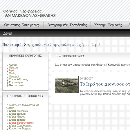
Αρχική
Πολιτισμός
Αρχαιολογία
Αρχαιολογικοί χώροι
Ιερά
ΘΕΜΑΤΙΚΕΣ ΚΑΤΗΓΟΡΙΕΣ
Ιερά: ΥΠΟΚΑΤΗΓΟΡΙΕΣ
Αγορές
Δεν υπάρχουν υποκατηγορίες στη Θεματική Κατηγορία που επι
Θέατρα
Ιερά
Οικίες
Οικισμοί
26/11/2007
Χώροι Άθλησης
Το Ιερό του Διονύσου 
Εργαστήρια
Νεκροταφεία
Το Ιερό του Διονύσου στη θέση «Καλή Βρ
φανερώνοντας την πλατιά διάδοση της λατ
ΓΕΩΓΡΑΦΙΚΕΣ ΤΟΠΟΘΕΣΙΕΣ
Ανατολική Μακεδονία και
Θράκη
Δήμος Αβδήρων
Δήμος Δράμας
Δήμος Θάσου
Δήμος Ιάσμου
Δήμος Προσοτσάνης
Δήμος Σαμοθράκης
Κοινότητα Θερμών