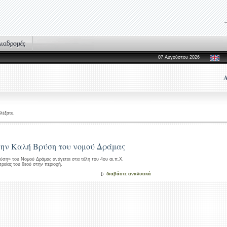
07 Αυγούστου 2026
λέξατε.
στην Καλή Βρύση του νομού Δράμας
ύση» του Νομού Δράμας ανάγεται στα τέλη του 4ου αι.π.Χ.
ρείας του θεού στην περιοχή.
διαβάστε αναλυτικά