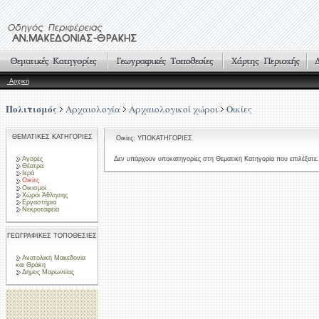
Αρχική
Πολιτισμός
Αρχαιολογία
Αρχαιολογικοί χώροι
Οικίες
ΘΕΜΑΤΙΚΕΣ ΚΑΤΗΓΟΡΙΕΣ
Οικίες: ΥΠΟΚΑΤΗΓΟΡΙΕΣ
Αγορές
Δεν υπάρχουν υποκατηγορίες στη Θεματική Κατηγορία που επιλέξατε.
Θέατρα
Ιερά
Οικίες
Οικισμοί
Χώροι Άθλησης
Εργαστήρια
Νεκροταφεία
ΓΕΩΓΡΑΦΙΚΕΣ ΤΟΠΟΘΕΣΙΕΣ
Ανατολική Μακεδονία
και Θράκη
Δήμος Μαρωνείας