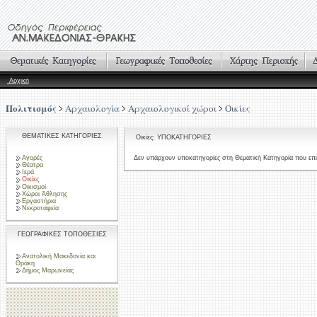
Αρχική
Πολιτισμός
Αρχαιολογία
Αρχαιολογικοί χώροι
Οικίες
ΘΕΜΑΤΙΚΕΣ ΚΑΤΗΓΟΡΙΕΣ
Οικίες: ΥΠΟΚΑΤΗΓΟΡΙΕΣ
Αγορές
Δεν υπάρχουν υποκατηγορίες στη Θεματική Κατηγορία που επι
Θέατρα
Ιερά
Οικίες
Οικισμοί
Χώροι Άθλησης
Εργαστήρια
Νεκροταφεία
ΓΕΩΓΡΑΦΙΚΕΣ ΤΟΠΟΘΕΣΙΕΣ
Ανατολική Μακεδονία και
Θράκη
Δήμος Μαρωνείας