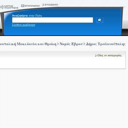
Αναζητήστε
στην Πύλη
Σύνθετη αναζήτηση
νατολική Μακεδονία και Θράκη
Νομός Έβρου
Δήμος Τραϊανούπολης
Ολες οι κατηγορίες