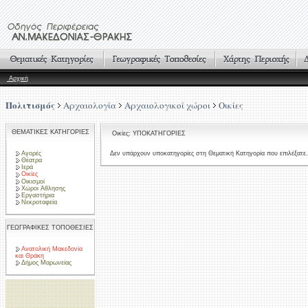
Αρχική
Πολιτισμός
Αρχαιολογία
Αρχαιολογικοί χώροι
Οικίες
ΘΕΜΑΤΙΚΕΣ ΚΑΤΗΓΟΡΙΕΣ
Οικίες: ΥΠΟΚΑΤΗΓΟΡΙΕΣ
Αγορές
Δεν υπάρχουν υποκατηγορίες στη Θεματική Κατηγορία που επιλέξατε.
Θέατρα
Ιερά
Οικίες
Οικισμοί
Χώροι Άθλησης
Εργαστήρια
Νεκροταφεία
ΓΕΩΓΡΑΦΙΚΕΣ ΤΟΠΟΘΕΣΙΕΣ
Ανατολική Μακεδονία
και Θράκη
Δήμος Μαρωνείας