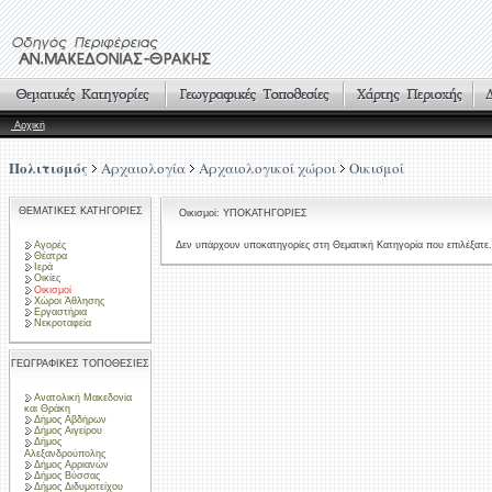
Αρχική
Πολιτισμός
Αρχαιολογία
Αρχαιολογικοί χώροι
Οικισμοί
ΘΕΜΑΤΙΚΕΣ ΚΑΤΗΓΟΡΙΕΣ
Οικισμοί: ΥΠΟΚΑΤΗΓΟΡΙΕΣ
Αγορές
Δεν υπάρχουν υποκατηγορίες στη Θεματική Κατηγορία που επιλέξατε.
Θέατρα
Ιερά
Οικίες
Οικισμοί
Χώροι Άθλησης
Εργαστήρια
Νεκροταφεία
ΓΕΩΓΡΑΦΙΚΕΣ ΤΟΠΟΘΕΣΙΕΣ
Ανατολική Μακεδονία
και Θράκη
Δήμος Αβδήρων
Δήμος Αιγείρου
Δήμος
Αλεξανδρούπολης
Δήμος Αρριανών
Δήμος Βύσσας
Δήμος Διδυμοτείχου