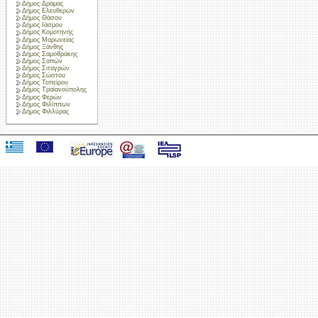
Δήμος Δράμας
Δήμος Ελευθερών
Δήμος Θάσου
Δήμος Ιάσμου
Δήμος Κομοτηνής
Δήμος Μαρωνείας
Δήμος Ξάνθης
Δήμος Σαμοθράκης
Δήμος Σαπών
Δήμος Σιταγρών
Δήμος Σώστου
Δήμος Τοπείρου
Δήμος Τραϊανούπολης
Δήμος Φερών
Δήμος Φιλίππων
Δήμος Φιλλύρας