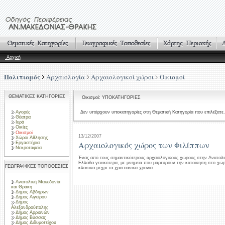
Αρχική
Πολιτισμός
Αρχαιολογία
Αρχαιολογικοί χώροι
Οικισμοί
ΘΕΜΑΤΙΚΕΣ ΚΑΤΗΓΟΡΙΕΣ
Οικισμοί: ΥΠΟΚΑΤΗΓΟΡΙΕΣ
Αγορές
Δεν υπάρχουν υποκατηγορίες στη Θεματική Κατηγορία που επιλέξατε.
Θέατρα
Ιερά
Οικίες
Οικισμοί
13/12/2007
Χώροι Άθλησης
Αρχαιολογικός χώρος των Φιλίππων
Εργαστήρια
Νεκροταφεία
Ένας από τους σημαντικότερους αρχαιολογικούς χώρους στην Ανατολι
Ελλάδα γενικότερα, με μνημεία που μαρτυρούν την κατοίκηση στο χώ
ΓΕΩΓΡΑΦΙΚΕΣ ΤΟΠΟΘΕΣΙΕΣ
κλασικά μέχρι τα χριστιανικά χρόνια.
Ανατολική Μακεδονία
και Θράκη
Δήμος Αβδήρων
Δήμος Αιγείρου
Δήμος
Αλεξανδρούπολης
Δήμος Αρριανών
Δήμος Βύσσας
Δήμος Διδυμοτείχου