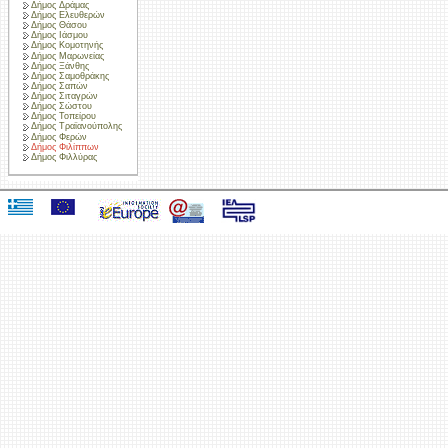
Δήμος Δράμας
Δήμος Ελευθερών
Δήμος Θάσου
Δήμος Ιάσμου
Δήμος Κομοτηνής
Δήμος Μαρωνείας
Δήμος Ξάνθης
Δήμος Σαμοθράκης
Δήμος Σαπών
Δήμος Σιταγρών
Δήμος Σώστου
Δήμος Τοπείρου
Δήμος Τραϊανούπολης
Δήμος Φερών
Δήμος Φιλίππων
Δήμος Φιλλύρας