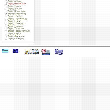
Δήμος Δράμας
Δήμος Ελευθερών
Δήμος Θάσου
Δήμος Ιάσμου
Δήμος Κομοτηνής
Δήμος Μαρωνείας
Δήμος Ξάνθης
Δήμος Σαμοθράκης
Δήμος Σαπών
Δήμος Σιταγρών
Δήμος Σώστου
Δήμος Τοπείρου
Δήμος Τραϊανούπολης
Δήμος Φερών
Δήμος Φιλίππων
Δήμος Φιλλύρας