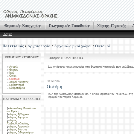
Αρχική
Πολιτισμός
Αρχαιολογία
Αρχαιολογικοί χώροι
Οικισμοί
ΘΕΜΑΤΙΚΕΣ ΚΑΤΗΓΟΡΙΕΣ
Οικισμοί: ΥΠΟΚΑΤΗΓΟΡΙΕΣ
Αγορές
Δεν υπάρχουν υποκατηγορίες στη Θεματική Κατηγορία που επιλέξατε.
Θέατρα
Ιερά
Οικίες
Οικισμοί
20/12/2007
Χώροι Άθλησης
Οισύμη
Εργαστήρια
Νεκροταφεία
Πόλη της Ανατολικής Μακεδονίας, η οποία ιδρύεται τον 7ο αι.π.Χ. στη
Περάμου του νομού Καβάλας.
ΓΕΩΓΡΑΦΙΚΕΣ ΤΟΠΟΘΕΣΙΕΣ
Ανατολική Μακεδονία
και Θράκη
Δήμος Αβδήρων
Δήμος Αιγείρου
Δήμος
Αλεξανδρούπολης
Δήμος Αρριανών
Δήμος Βύσσας
Δήμος Διδυμοτείχου