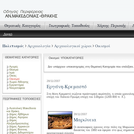
Αρχική
Πολιτισμός
Αρχαιολογία
Αρχαιολογικοί χώροι
Οικισμοί
ΘΕΜΑΤΙΚΕΣ ΚΑΤΗΓΟΡΙΕΣ
Οικισμοί: ΥΠΟΚΑΤΗΓΟΡΙΕΣ
Αγορές
Δεν υπάρχουν υποκατηγορίες στη Θεματική Κατηγορία που επιλέξατε.
Θέατρα
Ιερά
Οικίες
Οικισμοί
28/11/2007
Χώροι Άθλησης
Εργάνη-Κρεμαστό
Εργαστήρια
Νεκροταφεία
Στη θέση Κρεμαστό σώζεται προϊστορική ακρόπολη, η οποία χρονολογ
εποχή του Χαλκού-Πρώιμη εποχή του Σιδήρου (1200-900 π. Χ.).
ΓΕΩΓΡΑΦΙΚΕΣ ΤΟΠΟΘΕΣΙΕΣ
Ανατολική Μακεδονία
και Θράκη
28/11/2007
Δήμος Αβδήρων
Δήμος Αιγείρου
Μαρώνεια
Δήμος
Αλεξανδρούπολης
Δήμος Αρριανών
Οι ανασκαφικές έρευνες στην πόλη της Μαρώνεια
Δήμος Βύσσας
δεκαετίας του 1960 και έφεραν στο φως σημαντικ
Δήμος Διδυμοτείχου
αρχιτεκτονικά σύνολα.