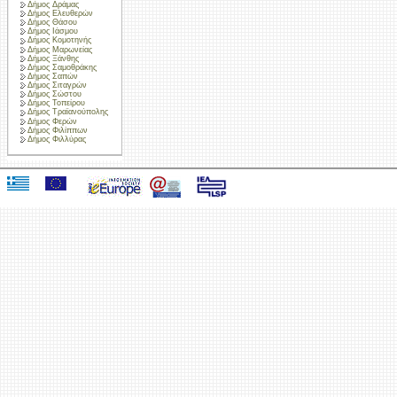
Δήμος Δράμας
Δήμος Ελευθερών
Δήμος Θάσου
Δήμος Ιάσμου
Δήμος Κομοτηνής
Δήμος Μαρωνείας
Δήμος Ξάνθης
Δήμος Σαμοθράκης
Δήμος Σαπών
Δήμος Σιταγρών
Δήμος Σώστου
Δήμος Τοπείρου
Δήμος Τραϊανούπολης
Δήμος Φερών
Δήμος Φιλίππων
Δήμος Φιλλύρας