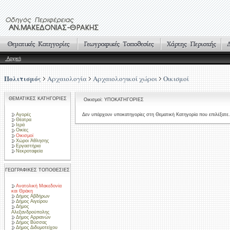
Αρχική
Πολιτισμός
Αρχαιολογία
Αρχαιολογικοί χώροι
Οικισμοί
ΘΕΜΑΤΙΚΕΣ ΚΑΤΗΓΟΡΙΕΣ
Οικισμοί: ΥΠΟΚΑΤΗΓΟΡΙΕΣ
Αγορές
Δεν υπάρχουν υποκατηγορίες στη Θεματική Κατηγορία που επιλέξατε.
Θέατρα
Ιερά
Οικίες
Οικισμοί
Χώροι Άθλησης
Εργαστήρια
Νεκροταφεία
ΓΕΩΓΡΑΦΙΚΕΣ ΤΟΠΟΘΕΣΙΕΣ
Ανατολική Μακεδονία
και Θράκη
Δήμος Αβδήρων
Δήμος Αιγείρου
Δήμος
Αλεξανδρούπολης
Δήμος Αρριανών
Δήμος Βύσσας
Δήμος Διδυμοτείχου