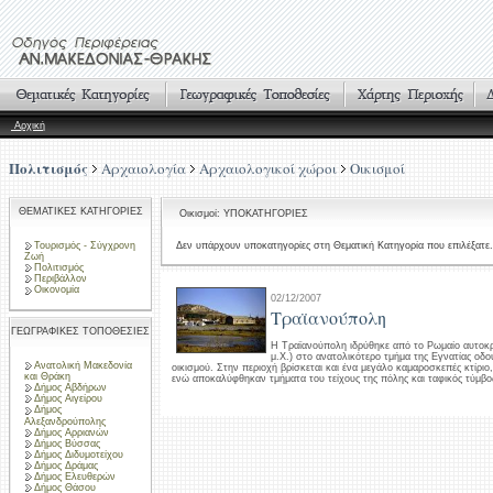
Αρχική
Πολιτισμός
Αρχαιολογία
Αρχαιολογικοί χώροι
Οικισμοί
ΘΕΜΑΤΙΚΕΣ ΚΑΤΗΓΟΡΙΕΣ
Οικισμοί: ΥΠΟΚΑΤΗΓΟΡΙΕΣ
Τουρισμός - Σύγχρονη
Δεν υπάρχουν υποκατηγορίες στη Θεματική Κατηγορία που επιλέξατε.
Ζωή
Πολιτισμός
Περιβάλλον
Οικονομία
02/12/2007
Τραϊανούπολη
ΓΕΩΓΡΑΦΙΚΕΣ ΤΟΠΟΘΕΣΙΕΣ
H Tραϊανούπολη ιδρύθηκε από το Pωμαίο αυτοκρ
μ.X.) στο ανατολικότερο τμήμα της Eγνατίας οδ
Ανατολική Μακεδονία
οικισμού. Στην περιοχή βρίσκεται και ένα μεγάλο καμαροσκεπές κτίρι
και Θράκη
ενώ αποκαλύφθηκαν τμήματα του τείχους της πόλης και ταφικός τύμβο
Δήμος Αβδήρων
Δήμος Αιγείρου
Δήμος
Αλεξανδρούπολης
Δήμος Αρριανών
Δήμος Βύσσας
Δήμος Διδυμοτείχου
Δήμος Δράμας
Δήμος Ελευθερών
Δήμος Θάσου