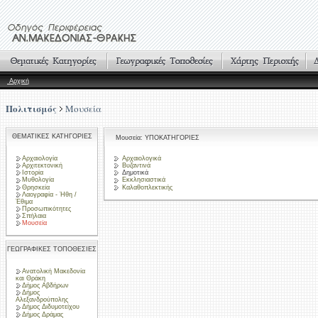
Αρχική
Πολιτισμός
Μουσεία
ΘΕΜΑΤΙΚΕΣ ΚΑΤΗΓΟΡΙΕΣ
Μουσεία: ΥΠΟΚΑΤΗΓΟΡΙΕΣ
Αρχαιολογία
Αρχαιολογικά
Αρχιτεκτονική
Βυζαντινά
Ιστορία
Δημοτικά
Μυθολογία
Εκκλησιαστικά
Θρησκεία
Καλαθοπλεκτικής
Λαογραφία - Ήθη /
Έθιμα
Προσωπικότητες
Σπήλαια
Μουσεία
ΓΕΩΓΡΑΦΙΚΕΣ ΤΟΠΟΘΕΣΙΕΣ
Ανατολική Μακεδονία
και Θράκη
Δήμος Αβδήρων
Δήμος
Αλεξανδρούπολης
Δήμος Διδυμοτείχου
Δήμος Δράμας