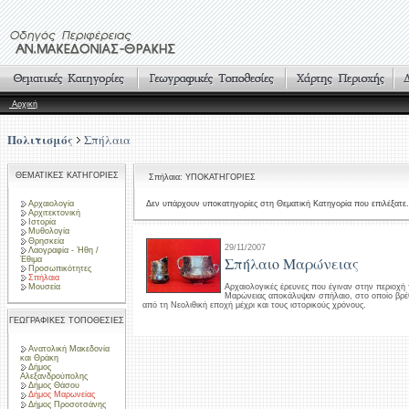
Αρχική
Πολιτισμός
Σπήλαια
ΘΕΜΑΤΙΚΕΣ ΚΑΤΗΓΟΡΙΕΣ
Σπήλαια: ΥΠΟΚΑΤΗΓΟΡΙΕΣ
Αρχαιολογία
Δεν υπάρχουν υποκατηγορίες στη Θεματική Κατηγορία που επιλέξατε.
Αρχιτεκτονική
Ιστορία
Μυθολογία
Θρησκεία
29/11/2007
Λαογραφία - Ήθη /
Σπήλαιο Μαρώνειας
Έθιμα
Προσωπικότητες
Σπήλαια
Μουσεία
Αρχαιολογικές έρευνες που έγιναν στην περιοχ
Μαρώνειας αποκάλυψαν σπήλαιο, στο οποίο βρέ
από τη Νεολιθική εποχή μέχρι και τους ιστορικούς χρόνους.
ΓΕΩΓΡΑΦΙΚΕΣ ΤΟΠΟΘΕΣΙΕΣ
Ανατολική Μακεδονία
και Θράκη
Δήμος
Αλεξανδρούπολης
Δήμος Θάσου
Δήμος Μαρωνείας
Δήμος Προσοτσάνης