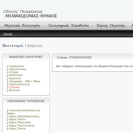
Αρχική
Πολιτισμός
Σπήλαια
ΘΕΜΑΤΙΚΕΣ ΚΑΤΗΓΟΡΙΕΣ
Σπήλαια: ΥΠΟΚΑΤΗΓΟΡΙΕΣ
Αρχαιολογία
Δεν υπάρχουν υποκατηγορίες στη Θεματική Κατηγορία που επι
Αρχιτεκτονική
Ιστορία
Μυθολογία
Θρησκεία
Λαογραφία - Ήθη / Έθιμα
Προσωπικότητες
Σπήλαια
Μουσεία
ΓΕΩΓΡΑΦΙΚΕΣ ΤΟΠΟΘΕΣΙΕΣ
Ανατολική Μακεδονία και
Θράκη
Δήμος Αλεξανδρούπολης
Δήμος Θάσου
Δήμος Μαρωνείας
Δήμος Προσοτσάνης
Δήμος Σαπών