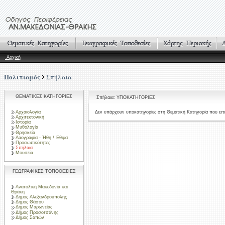
Αρχική
Πολιτισμός
Σπήλαια
ΘΕΜΑΤΙΚΕΣ ΚΑΤΗΓΟΡΙΕΣ
Σπήλαια: ΥΠΟΚΑΤΗΓΟΡΙΕΣ
Αρχαιολογία
Δεν υπάρχουν υποκατηγορίες στη Θεματική Κατηγορία που επι
Αρχιτεκτονική
Ιστορία
Μυθολογία
Θρησκεία
Λαογραφία - Ήθη / Έθιμα
Προσωπικότητες
Σπήλαια
Μουσεία
ΓΕΩΓΡΑΦΙΚΕΣ ΤΟΠΟΘΕΣΙΕΣ
Ανατολική Μακεδονία και
Θράκη
Δήμος Αλεξανδρούπολης
Δήμος Θάσου
Δήμος Μαρωνείας
Δήμος Προσοτσάνης
Δήμος Σαπών