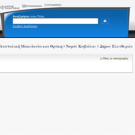
Αναζητήστε
στην Πύλη
Σύνθετη αναζήτηση
Ανατολική Μακεδονία και Θράκη
Νομός Καβάλας
Δήμος Ελευθερών
Ολες οι κατηγορίες