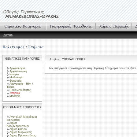
Αρχική
Πολιτισμός
Σπήλαια
ΘΕΜΑΤΙΚΕΣ ΚΑΤΗΓΟΡΙΕΣ
Σπήλαια: ΥΠΟΚΑΤΗΓΟΡΙΕΣ
Αρχαιολογία
Δεν υπάρχουν υποκατηγορίες στη Θεματική Κατηγορία που επιλέξατε.
Αρχιτεκτονική
Ιστορία
Μυθολογία
Θρησκεία
Λαογραφία - Ήθη /
Έθιμα
Προσωπικότητες
Σπήλαια
Μουσεία
ΓΕΩΓΡΑΦΙΚΕΣ ΤΟΠΟΘΕΣΙΕΣ
Ανατολική Μακεδονία
και Θράκη
Δήμος
Αλεξανδρούπολης
Δήμος Θάσου
Δήμος Μαρωνείας
Δήμος Προσοτσάνης