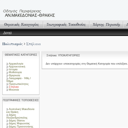
Αρχική
Πολιτισμός
Σπήλαια
ΘΕΜΑΤΙΚΕΣ ΚΑΤΗΓΟΡΙΕΣ
Σπήλαια: ΥΠΟΚΑΤΗΓΟΡΙΕΣ
Αρχαιολογία
Δεν υπάρχουν υποκατηγορίες στη Θεματική Κατηγορία που επιλέξατε.
Αρχιτεκτονική
Ιστορία
Μυθολογία
Θρησκεία
Λαογραφία - Ήθη /
Έθιμα
Προσωπικότητες
Σπήλαια
Μουσεία
ΓΕΩΓΡΑΦΙΚΕΣ ΤΟΠΟΘΕΣΙΕΣ
Ανατολική Μακεδονία
και Θράκη
Δήμος
Αλεξανδρούπολης
Δήμος Θάσου
Δήμος Μαρωνείας
Δήμος Προσοτσάνης