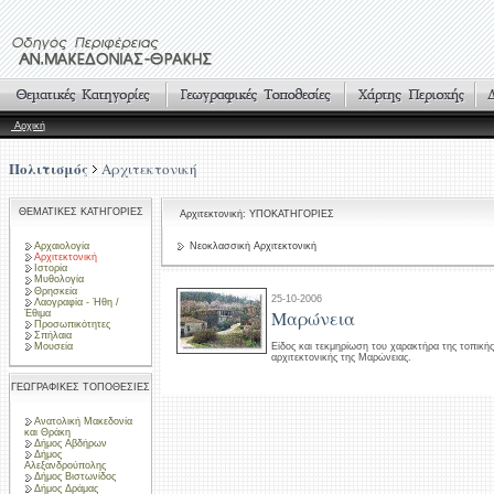
Αρχική
Πολιτισμός
Αρχιτεκτονική
ΘΕΜΑΤΙΚΕΣ ΚΑΤΗΓΟΡΙΕΣ
Αρχιτεκτονική: ΥΠΟΚΑΤΗΓΟΡΙΕΣ
Αρχαιολογία
Νεοκλασσική Αρχιτεκτονική
Αρχιτεκτονική
Ιστορία
Μυθολογία
Θρησκεία
25-10-2006
Λαογραφία - Ήθη /
Μαρώνεια
Έθιμα
Προσωπικότητες
Σπήλαια
Μουσεία
Είδος και τεκμηρίωση του χαρακτήρα της τοπική
αρχιτεκτονικής της Μαρώνειας.
ΓΕΩΓΡΑΦΙΚΕΣ ΤΟΠΟΘΕΣΙΕΣ
Ανατολική Μακεδονία
και Θράκη
Δήμος Αβδήρων
Δήμος
Αλεξανδρούπολης
Δήμος Βιστωνίδος
Δήμος Δράμας