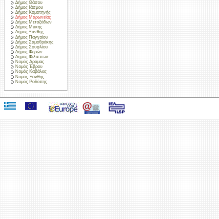
Δήμος Θάσου
Δήμος Ιάσμου
Δήμος Κομοτηνής
Δήμος Μαρωνείας
Δήμος Μεταξάδων
Δήμος Μύκης
Δήμος Ξάνθης
Δήμος Παγγαίου
Δήμος Σαμοθράκης
Δήμος Σουφλίου
Δήμος Φερών
Δήμος Φιλίππων
Νομός Δράμας
Νομός Έβρου
Νομός Καβάλας
Νομός Ξάνθης
Νομός Ροδόπης