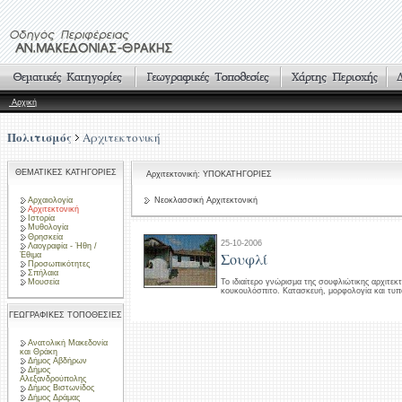
Αρχική
Πολιτισμός
Αρχιτεκτονική
ΘΕΜΑΤΙΚΕΣ ΚΑΤΗΓΟΡΙΕΣ
Αρχιτεκτονική: ΥΠΟΚΑΤΗΓΟΡΙΕΣ
Αρχαιολογία
Νεοκλασσική Αρχιτεκτονική
Αρχιτεκτονική
Ιστορία
Μυθολογία
Θρησκεία
25-10-2006
Λαογραφία - Ήθη /
Σουφλί
Έθιμα
Προσωπικότητες
Σπήλαια
Μουσεία
Το ιδιαίτερο γνώρισμα της σουφλιώτικης αρχιτεκτ
κουκουλόσπιτο. Κατασκευή, μορφολογία και τυπο
ΓΕΩΓΡΑΦΙΚΕΣ ΤΟΠΟΘΕΣΙΕΣ
Ανατολική Μακεδονία
και Θράκη
Δήμος Αβδήρων
Δήμος
Αλεξανδρούπολης
Δήμος Βιστωνίδος
Δήμος Δράμας