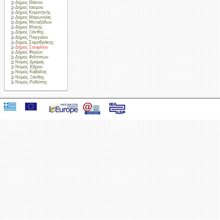
Δήμος Θάσου
Δήμος Ιάσμου
Δήμος Κομοτηνής
Δήμος Μαρωνείας
Δήμος Μεταξάδων
Δήμος Μύκης
Δήμος Ξάνθης
Δήμος Παγγαίου
Δήμος Σαμοθράκης
Δήμος Σουφλίου
Δήμος Φερών
Δήμος Φιλίππων
Νομός Δράμας
Νομός Έβρου
Νομός Καβάλας
Νομός Ξάνθης
Νομός Ροδόπης